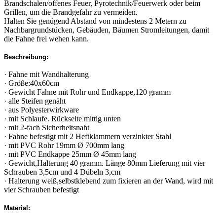
Brandschalen/offenes Feuer, Pyrotechnik/Feuerwerk oder beim
Grillen, um die Brandgefahr zu vermeiden.
Halten Sie genügend Abstand von mindestens 2 Metern zu
Nachbargrundstücken, Gebäuden, Bäumen Stromleitungen, damit
die Fahne frei wehen kann.
Beschreibung:
· Fahne mit Wandhalterung
· Größe:40x60cm
· Gewicht Fahne mit Rohr und Endkappe,120 gramm
· alle Steifen genäht
· aus Polyesterwirkware
· mit Schlaufe. Rückseite mittig unten
· mit 2-fach Sicherheitsnaht
· Fahne befestigt mit 2 Heftklammern verzinkter Stahl
· mit PVC Rohr 19mm Ø 700mm lang
· mit PVC Endkappe 25mm Ø 45mm lang
· Gewicht,Halterung 40 gramm. Länge 80mm Lieferung mit vier
Schrauben 3,5cm und 4 Dübeln 3,cm
· Halterung weiß,selbstklebend zum fixieren an der Wand, wird mit
vier Schrauben befestigt
Material: