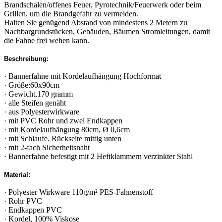
Brandschalen/offenes Feuer, Pyrotechnik/Feuerwerk oder beim
Grillen, um die Brandgefahr zu vermeiden.
Halten Sie genügend Abstand von mindestens 2 Metern zu
Nachbargrundstücken, Gebäuden, Bäumen Stromleitungen, damit
die Fahne frei wehen kann.
Beschreibung:
· Bannerfahne mit Kordelaufhängung Hochformat
· Größe:60x90cm
· Gewicht,170 gramm
· alle Steifen genäht
· aus Polyesterwirkware
· mit PVC Rohr und zwei Endkappen
· mit Kordelaufhängung 80cm, Ø 0,6cm
· mit Schlaufe. Rückseite mittig unten
· mit 2-fach Sicherheitsnaht
· Bannerfahne befestigt mit 2 Heftklammern verzinkter Stahl
Material:
· Polyester Wirkware 110g/m² PES-Fahnenstoff
· Rohr PVC
· Endkappen PVC
· Kordel, 100% Viskose