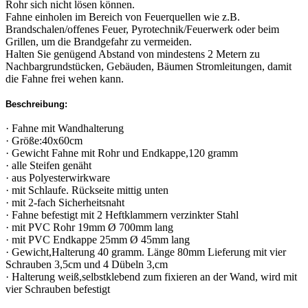
Rohr sich nicht lösen können.
Fahne einholen im Bereich von Feuerquellen wie z.B.
Brandschalen/offenes Feuer, Pyrotechnik/Feuerwerk oder beim
Grillen, um die Brandgefahr zu vermeiden.
Halten Sie genügend Abstand von mindestens 2 Metern zu
Nachbargrundstücken, Gebäuden, Bäumen Stromleitungen, damit
die Fahne frei wehen kann.
Beschreibung:
· Fahne mit Wandhalterung
· Größe:40x60cm
· Gewicht Fahne mit Rohr und Endkappe,120 gramm
· alle Steifen genäht
· aus Polyesterwirkware
· mit Schlaufe. Rückseite mittig unten
· mit 2-fach Sicherheitsnaht
· Fahne befestigt mit 2 Heftklammern verzinkter Stahl
· mit PVC Rohr 19mm Ø 700mm lang
· mit PVC Endkappe 25mm Ø 45mm lang
· Gewicht,Halterung 40 gramm. Länge 80mm Lieferung mit vier
Schrauben 3,5cm und 4 Dübeln 3,cm
· Halterung weiß,selbstklebend zum fixieren an der Wand, wird mit
vier Schrauben befestigt