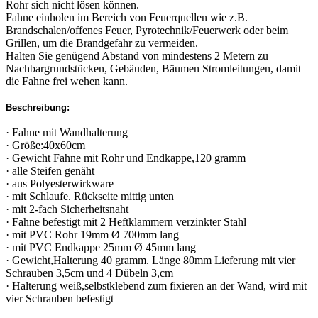
Rohr sich nicht lösen können.
Fahne einholen im Bereich von Feuerquellen wie z.B.
Brandschalen/offenes Feuer, Pyrotechnik/Feuerwerk oder beim
Grillen, um die Brandgefahr zu vermeiden.
Halten Sie genügend Abstand von mindestens 2 Metern zu
Nachbargrundstücken, Gebäuden, Bäumen Stromleitungen, damit
die Fahne frei wehen kann.
Beschreibung:
· Fahne mit Wandhalterung
· Größe:40x60cm
· Gewicht Fahne mit Rohr und Endkappe,120 gramm
· alle Steifen genäht
· aus Polyesterwirkware
· mit Schlaufe. Rückseite mittig unten
· mit 2-fach Sicherheitsnaht
· Fahne befestigt mit 2 Heftklammern verzinkter Stahl
· mit PVC Rohr 19mm Ø 700mm lang
· mit PVC Endkappe 25mm Ø 45mm lang
· Gewicht,Halterung 40 gramm. Länge 80mm Lieferung mit vier
Schrauben 3,5cm und 4 Dübeln 3,cm
· Halterung weiß,selbstklebend zum fixieren an der Wand, wird mit
vier Schrauben befestigt