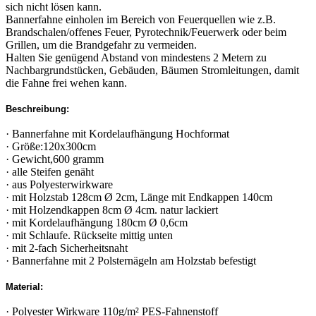
sich nicht lösen kann.
Bannerfahne einholen im Bereich von Feuerquellen wie z.B.
Brandschalen/offenes Feuer, Pyrotechnik/Feuerwerk oder beim
Grillen, um die Brandgefahr zu vermeiden.
Halten Sie genügend Abstand von mindestens 2 Metern zu
Nachbargrundstücken, Gebäuden, Bäumen Stromleitungen, damit
die Fahne frei wehen kann.
Beschreibung:
· Bannerfahne mit Kordelaufhängung Hochformat
· Größe:120x300cm
· Gewicht,600 gramm
· alle Steifen genäht
· aus Polyesterwirkware
· mit Holzstab 128cm Ø 2cm, Länge mit Endkappen 140cm
· mit Holzendkappen 8cm Ø 4cm. natur lackiert
· mit Kordelaufhängung 180cm Ø 0,6cm
· mit Schlaufe. Rückseite mittig unten
· mit 2-fach Sicherheitsnaht
· Bannerfahne mit 2 Polsternägeln am Holzstab befestigt
Material:
· Polyester Wirkware 110g/m² PES-Fahnenstoff