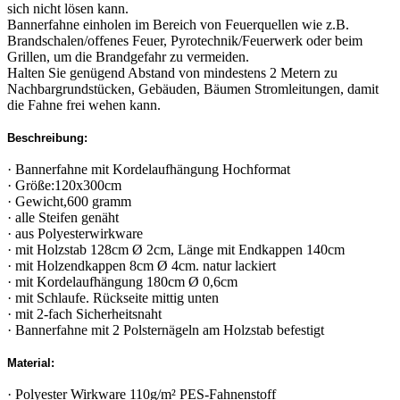
sich nicht lösen kann.
Bannerfahne einholen im Bereich von Feuerquellen wie z.B.
Brandschalen/offenes Feuer, Pyrotechnik/Feuerwerk oder beim
Grillen, um die Brandgefahr zu vermeiden.
Halten Sie genügend Abstand von mindestens 2 Metern zu
Nachbargrundstücken, Gebäuden, Bäumen Stromleitungen, damit
die Fahne frei wehen kann.
Beschreibung:
· Bannerfahne mit Kordelaufhängung Hochformat
· Größe:120x300cm
· Gewicht,600 gramm
· alle Steifen genäht
· aus Polyesterwirkware
· mit Holzstab 128cm Ø 2cm, Länge mit Endkappen 140cm
· mit Holzendkappen 8cm Ø 4cm. natur lackiert
· mit Kordelaufhängung 180cm Ø 0,6cm
· mit Schlaufe. Rückseite mittig unten
· mit 2-fach Sicherheitsnaht
· Bannerfahne mit 2 Polsternägeln am Holzstab befestigt
Material:
· Polyester Wirkware 110g/m² PES-Fahnenstoff