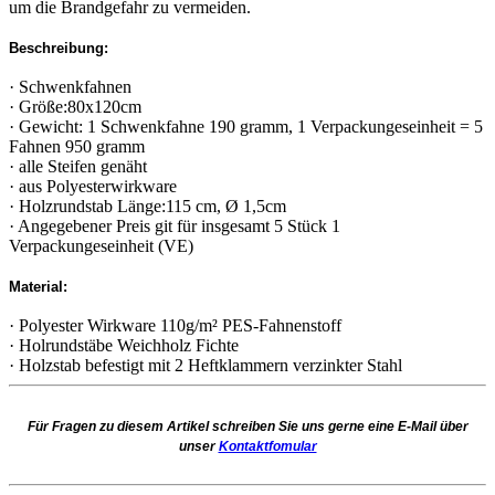
um die Brandgefahr zu vermeiden.
Beschreibung:
· Schwenkfahnen
· Größe:80x120cm
· Gewicht: 1 Schwenkfahne 190 gramm, 1 Verpackungeseinheit = 5
Fahnen 950 gramm
· alle Steifen genäht
· aus Polyesterwirkware
· Holzrundstab Länge:115 cm, Ø 1,5cm
· Angegebener Preis git für insgesamt 5 Stück 1
Verpackungeseinheit (VE)
Material:
· Polyester Wirkware 110g/m² PES-Fahnenstoff
· Holrundstäbe Weichholz Fichte
· Holzstab befestigt mit 2 Heftklammern verzinkter Stahl
Für Fragen zu diesem Artikel schreiben Sie uns gerne eine E-Mail über
unser
Kontaktfomular