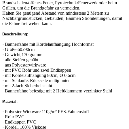
Brandschalen/offenes Feuer, Pyrotechnik/Feuerwerk oder beim
Grillen, um die Brandgefahr zu vermeiden.
Halten Sie genügend Abstand von mindestens 2 Metern zu
Nachbargrundstücken, Gebäuden, Bäumen Stromleitungen, damit
die Fahne frei wehen kann.
Beschreibung:
· Bannerfahne mit Kordelaufhängung Hochformat
· Größe:60x90cm
· Gewicht,170 gramm
· alle Steifen genäht
· aus Polyesterwirkware
· mit PVC Rohr und zwei Endkappen
· mit Kordelaufhängung 80cm, Ø 0,6cm
· mit Schlaufe. Rückseite mittig unten
· mit 2-fach Sicherheitsnaht
· Bannerfahne befestigt mit 2 Heftklammern verzinkter Stahl
Material:
· Polyester Wirkware 110g/m² PES-Fahnenstoff
· Rohr PVC
· Endkappen PVC
· Kordel, 100% Viskose