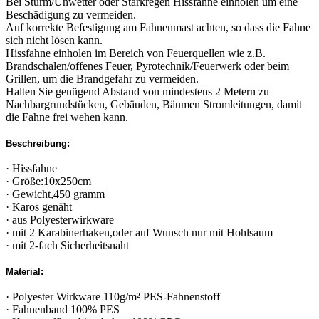
Bei Sturm/Unwetter oder Starkregen Hissfahne einholen um eine
Beschädigung zu vermeiden.
Auf korrekte Befestigung am Fahnenmast achten, so dass die Fahne
sich nicht lösen kann.
Hissfahne einholen im Bereich von Feuerquellen wie z.B.
Brandschalen/offenes Feuer, Pyrotechnik/Feuerwerk oder beim
Grillen, um die Brandgefahr zu vermeiden.
Halten Sie genügend Abstand von mindestens 2 Metern zu
Nachbargrundstücken, Gebäuden, Bäumen Stromleitungen, damit
die Fahne frei wehen kann.
Beschreibung:
· Hissfahne
· Größe:10x250cm
· Gewicht,450 gramm
· Karos genäht
· aus Polyesterwirkware
· mit 2 Karabinerhaken,oder auf Wunsch nur mit Hohlsaum
· mit 2-fach Sicherheitsnaht
Material:
· Polyester Wirkware 110g/m² PES-Fahnenstoff
· Fahnenband 100% PES