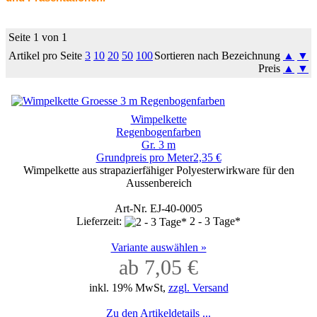
Seite 1 von 1
Artikel pro Seite
3
10
20
50
100
Sortieren nach Bezeichnung
▲
▼
Preis
▲
▼
Wimpelkette
Regenbogenfarben
Gr. 3 m
Grundpreis pro Meter2,35 €
Wimpelkette aus strapazierfähiger Polyesterwirkware für den
Aussenbereich
Art-Nr. EJ-40-0005
Lieferzeit:
2 - 3 Tage*
Variante auswählen »
ab 7,05 €
inkl. 19% MwSt,
zzgl. Versand
Zu den Artikeldetails ...