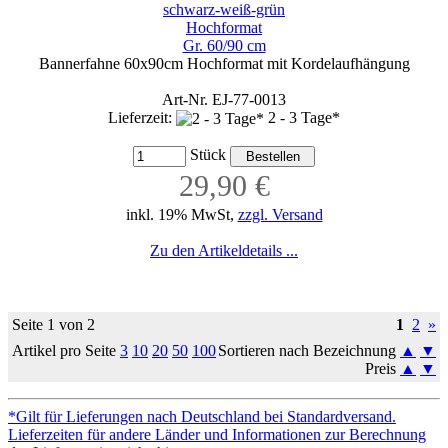
schwarz-weiß-grün
Hochformat
Gr. 60/90 cm
Bannerfahne 60x90cm Hochformat mit Kordelaufhängung
Art-Nr. EJ-77-0013
Lieferzeit:
2 - 3 Tage*
Stück
29,90 €
inkl. 19% MwSt,
zzgl. Versand
Zu den Artikeldetails ...
Seite 1 von 2
1
2
»
Artikel pro Seite
3
10
20
50
100
Sortieren nach Bezeichnung
▲
▼
Preis
▲
▼
*Gilt für Lieferungen nach Deutschland bei Standardversand.
Lieferzeiten für andere Länder und Informationen zur Berechnung