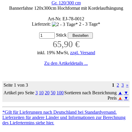
Gr. 120/300 cm
Bannerfahne 120x300cm Hochformat mit Kordelaufhängung
Art-Nr. EJ-78-0012
Lieferzeit:
2 - 3 Tage*
Stück
65,90 €
inkl. 19% MwSt,
zzgl. Versand
Zu den Artikeldetails ...
Seite 1 von 3
1
2
3
»
Artikel pro Seite
3
10
20
50
100
Sortieren nach Bezeichnung
▲
▼
Preis
▲
▼
*Gilt für Lieferungen nach Deutschland bei Standardversand.
Lieferzeiten für andere Länder und Informationen zur Berechnung
des Liefertermins siehe hier.