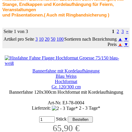
Stange, Endkappen und Kordelaufhängung für Feiern,
Veranstaltungen
und Präsentationen.
( Auch mit Ringbandsicherung
)
Seite 1 von 3
1
2
3
»
Artikel pro Seite
3
10
20
50
100
Sortieren nach Bezeichnung
▲
▼
Preis
▲
▼
Bannerfahne mit Kordelaufhängung
Blau Weiss
Hochformat
Gr. 120/300 cm
Bannerfahne 120x300cm Hochformat mit Kordelaufhängung
Art-Nr. EJ-78-0004
Lieferzeit:
2 - 3 Tage*
Stück
65,90 €