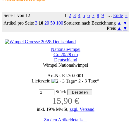
Seite 1 von 12
1
2
3
4
5
6
7
8
9
…
Ende
»
Artikel pro Seite
3
10
20
50
100
Sortieren nach Bezeichnung
▲
▼
Preis
▲
▼
Nationalwimpel
Gr. 20/28 cm
Deutschland
Wimpel Nationalwimpel
Art-Nr. EJ-30-0001
Lieferzeit:
2 - 3 Tage*
Stück
15,90 €
inkl. 19% MwSt,
zzgl. Versand
Zu den Artikeldetails ...