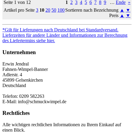
Seite 1 von 12
1
2
3
4
5
6
7
8
9
…
Ende
»
Artikel pro Seite
3
10
20
50
100
Sortieren nach Bezeichnung
▲
▼
Preis
▲
▼
*Gilt für Lieferungen nach Deutschland bei Standardversand.
Lieferzeiten für andere Länder und Informationen zur Berechnung
des Liefertermins siehe hier.
Unternehmen
Erwin Jendral
Fahnen-Wimpel-Banner
Adlerstr. 4
45899 Gelsenkirchen
Deutschland
Telefon: 0209 582263
E-Mail: info@schmuckwimpel.de
Rechtliches
Alle wichtigen rechtlichen Informationen zu Ihrem Einkauf auf
einen Blick.