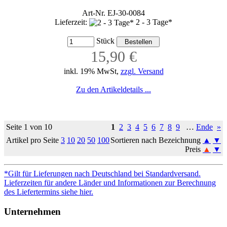
Art-Nr. EJ-30-0084
Lieferzeit:
2 - 3 Tage*
Stück
15,90 €
inkl. 19% MwSt,
zzgl. Versand
Zu den Artikeldetails ...
Seite 1 von 10
1
2
3
4
5
6
7
8
9
…
Ende
»
Artikel pro Seite
3
10
20
50
100
Sortieren nach Bezeichnung
▲
▼
Preis
▲
▼
*Gilt für Lieferungen nach Deutschland bei Standardversand.
Lieferzeiten für andere Länder und Informationen zur Berechnung
des Liefertermins siehe hier.
Unternehmen