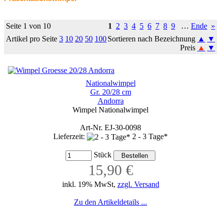
Seite 1 von 10
1
2
3
4
5
6
7
8
9
…
Ende
»
Artikel pro Seite
3
10
20
50
100
Sortieren nach Bezeichnung
▲
▼
Preis
▲
▼
Nationalwimpel
Gr. 20/28 cm
Andorra
Wimpel Nationalwimpel
Art-Nr. EJ-30-0098
Lieferzeit:
2 - 3 Tage*
Stück
15,90 €
inkl. 19% MwSt,
zzgl. Versand
Zu den Artikeldetails ...