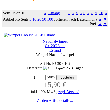
Seite 9 von 10
«
Anfang
…
2
3
4
5
6
7
8
9
10
»
Artikel pro Seite
3
10
20
50
100
Sortieren nach Bezeichnung
▲
▼
Preis
▲
▼
Nationalwimpel
Gr. 20/28 cm
Estland
Wimpel Nationalwimpel
Art-Nr. EJ-30-0105
Lieferzeit:
2 - 3 Tage*
Stück
15,90 €
inkl. 19% MwSt,
zzgl. Versand
Zu den Artikeldetails ...