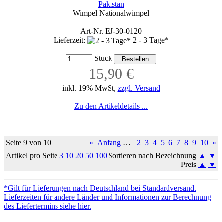
Pakistan
Wimpel Nationalwimpel
Art-Nr. EJ-30-0120
Lieferzeit:
2 - 3 Tage*
Stück
15,90 €
inkl. 19% MwSt,
zzgl. Versand
Zu den Artikeldetails ...
Seite 9 von 10
«
Anfang
…
2
3
4
5
6
7
8
9
10
»
Artikel pro Seite
3
10
20
50
100
Sortieren nach Bezeichnung
▲
▼
Preis
▲
▼
*Gilt für Lieferungen nach Deutschland bei Standardversand.
Lieferzeiten für andere Länder und Informationen zur Berechnung
des Liefertermins siehe hier.