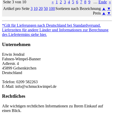
Seite 3 von 10
«
1
2
3
4
5
6
7
8
9
…
Ende
»
Artikel pro Seite
3
10
20
50
100
Sortieren nach Bezeichnung
▲
▼
Preis
▲
▼
*Gilt für Lieferungen nach Deutschland bei Standardversand.
Lieferzeiten für andere Länder und Informationen zur Berechnung
des Liefertermins siehe hier.
Unternehmen
Erwin Jendral
Fahnen-Wimpel-Banner
Adlerstr. 4
45899 Gelsenkirchen
Deutschland
Telefon: 0209 582263
E-Mail: info@schmuckwimpel.de
Rechtliches
Alle wichtigen rechtlichen Informationen zu Ihrem Einkauf auf
einen Blick.