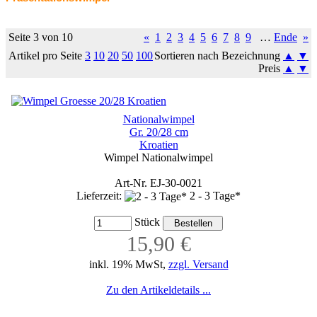
Seite 3 von 10
«
1
2
3
4
5
6
7
8
9
…
Ende
»
Artikel pro Seite
3
10
20
50
100
Sortieren nach Bezeichnung
▲
▼
Preis
▲
▼
Nationalwimpel
Gr. 20/28 cm
Kroatien
Wimpel Nationalwimpel
Art-Nr. EJ-30-0021
Lieferzeit:
2 - 3 Tage*
Stück
15,90 €
inkl. 19% MwSt,
zzgl. Versand
Zu den Artikeldetails ...