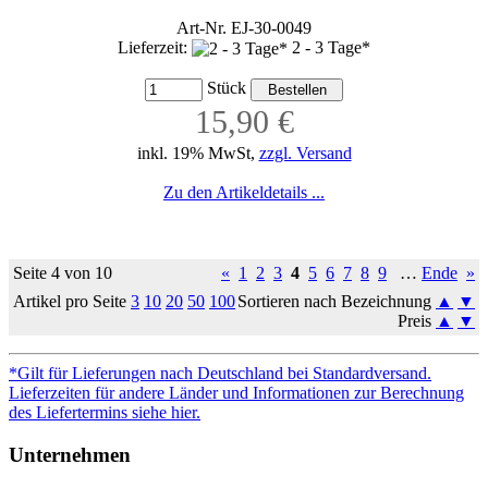
Art-Nr. EJ-30-0049
Lieferzeit:
2 - 3 Tage*
Stück
15,90 €
inkl. 19% MwSt,
zzgl. Versand
Zu den Artikeldetails ...
Seite 4 von 10
«
1
2
3
4
5
6
7
8
9
…
Ende
»
Artikel pro Seite
3
10
20
50
100
Sortieren nach Bezeichnung
▲
▼
Preis
▲
▼
*Gilt für Lieferungen nach Deutschland bei Standardversand.
Lieferzeiten für andere Länder und Informationen zur Berechnung
des Liefertermins siehe hier.
Unternehmen