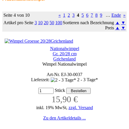
Seite 4 von 10
«
1
2
3
4
5
6
7
8
9
…
Ende
»
Artikel pro Seite
3
10
20
50
100
Sortieren nach Bezeichnung
▲
▼
Preis
▲
▼
Nationalwimpel
Gr. 20/28 cm
Grichenland
Wimpel Nationalwimpel
Art-Nr. EJ-30-0037
Lieferzeit:
2 - 3 Tage*
Stück
15,90 €
inkl. 19% MwSt,
zzgl. Versand
Zu den Artikeldetails ...