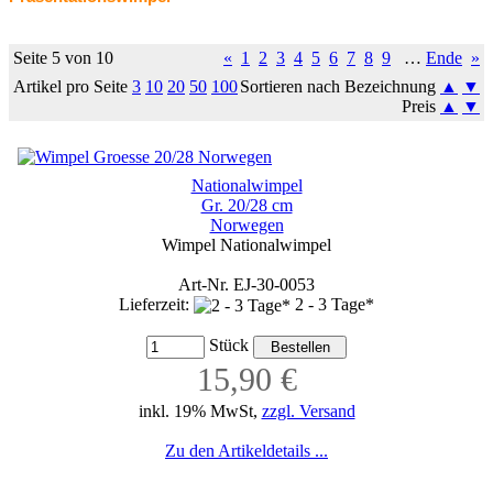
Seite 5 von 10
«
1
2
3
4
5
6
7
8
9
…
Ende
»
Artikel pro Seite
3
10
20
50
100
Sortieren nach Bezeichnung
▲
▼
Preis
▲
▼
Nationalwimpel
Gr. 20/28 cm
Norwegen
Wimpel Nationalwimpel
Art-Nr. EJ-30-0053
Lieferzeit:
2 - 3 Tage*
Stück
15,90 €
inkl. 19% MwSt,
zzgl. Versand
Zu den Artikeldetails ...