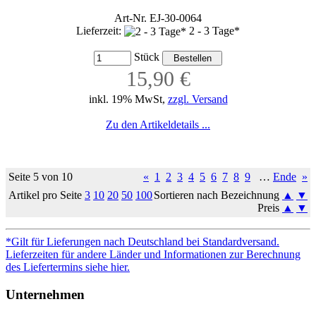
Art-Nr. EJ-30-0064
Lieferzeit:
2 - 3 Tage*
Stück
15,90 €
inkl. 19% MwSt,
zzgl. Versand
Zu den Artikeldetails ...
Seite 5 von 10
«
1
2
3
4
5
6
7
8
9
…
Ende
»
Artikel pro Seite
3
10
20
50
100
Sortieren nach Bezeichnung
▲
▼
Preis
▲
▼
*Gilt für Lieferungen nach Deutschland bei Standardversand.
Lieferzeiten für andere Länder und Informationen zur Berechnung
des Liefertermins siehe hier.
Unternehmen