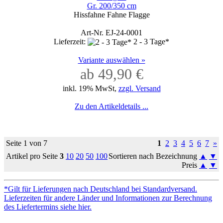
Gr. 200/350 cm
Hissfahne Fahne Flagge
Art-Nr. EJ-24-0001
Lieferzeit:
2 - 3 Tage*
Variante auswählen »
ab 49,90 €
inkl. 19% MwSt,
zzgl. Versand
Zu den Artikeldetails ...
Seite 1 von 7
1
2
3
4
5
6
7
»
Artikel pro Seite
3
10
20
50
100
Sortieren nach Bezeichnung
▲
▼
Preis
▲
▼
*Gilt für Lieferungen nach Deutschland bei Standardversand.
Lieferzeiten für andere Länder und Informationen zur Berechnung
des Liefertermins siehe hier.