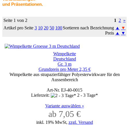
und Präsentationen.
Seite 1 von 2
1
2
»
Artikel pro Seite
3
10
20
50
100
Sortieren nach Bezeichnung
▲
▼
Preis
▲
▼
Wimpelkette
Deutschland
Gr. 3 m
Grundpreis pro Meter 2,35 €
Wimpelkette aus strapazierfähiger Polyesterwirkware für den
Aussenbereich
Art-Nr. EJ-40-0015
Lieferzeit:
2 - 3 Tage*
Variante auswählen »
ab 7,05 €
inkl. 19% MwSt,
zzgl. Versand