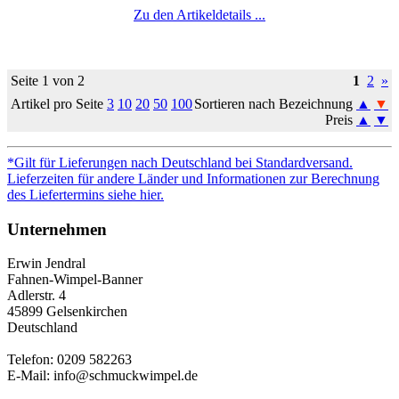
Zu den Artikeldetails ...
Seite 1 von 2
1
2
»
Artikel pro Seite
3
10
20
50
100
Sortieren nach Bezeichnung
▲
▼
Preis
▲
▼
*Gilt für Lieferungen nach Deutschland bei Standardversand.
Lieferzeiten für andere Länder und Informationen zur Berechnung
des Liefertermins siehe hier.
Unternehmen
Erwin Jendral
Fahnen-Wimpel-Banner
Adlerstr. 4
45899 Gelsenkirchen
Deutschland
Telefon: 0209 582263
E-Mail: info@schmuckwimpel.de