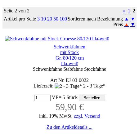
Seite 2 von 2
«
1
2
Artikel pro Seite
3
10
20
50
100
Sortieren nach Bezeichnung
▲
▼
Preis
▲
▼
Schwenkfahnen
mit Stock
Gr. 80/120 cm
lila-weiß
Schwenkfahne Stabfahne Stockfahne
Art-Nr. EJ-03-0022
Lieferzeit:
2 - 3 Tage*
VE= 5 Stück
59,90 €
inkl. 19% MwSt,
zzgl. Versand
Zu den Artikeldetails ...