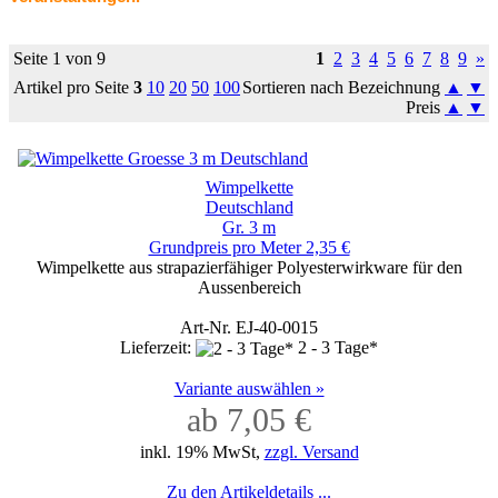
Seite 1 von 9
1
2
3
4
5
6
7
8
9
»
Artikel pro Seite
3
10
20
50
100
Sortieren nach Bezeichnung
▲
▼
Preis
▲
▼
Wimpelkette
Deutschland
Gr. 3 m
Grundpreis pro Meter 2,35 €
Wimpelkette aus strapazierfähiger Polyesterwirkware für den
Aussenbereich
Art-Nr. EJ-40-0015
Lieferzeit:
2 - 3 Tage*
Variante auswählen »
ab 7,05 €
inkl. 19% MwSt,
zzgl. Versand
Zu den Artikeldetails ...