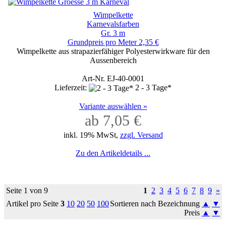
Wimpelkette
Karnevalsfarben
Gr. 3 m
Grundpreis pro Meter 2,35 €
Wimpelkette aus strapazierfähiger Polyesterwirkware für den
Aussenbereich
Art-Nr. EJ-40-0001
Lieferzeit:
2 - 3 Tage*
Variante auswählen »
ab 7,05 €
inkl. 19% MwSt,
zzgl. Versand
Zu den Artikeldetails ...
Seite 1 von 9
1
2
3
4
5
6
7
8
9
»
Artikel pro Seite
3
10
20
50
100
Sortieren nach Bezeichnung
▲
▼
Preis
▲
▼