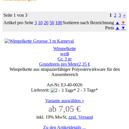
Seite 1 von 3
1
2
3
»
Artikel pro Seite
3
10
20
50
100
Sortieren nach Bezeichnung
▲
▼
Preis
▲
▼
Wimpelkette
weiß
Gr. 3 m
Grundpreis pro Meter2,35 €
Wimpelkette aus strapazierfähiger Polyesterwirkware für den
Aussenbereich
Art-Nr. EJ-40-0026
Lieferzeit:
2 - 3 Tage*
Variante auswählen »
ab 7,05 €
inkl. 19% MwSt,
zzgl. Versand
Zu den Artikeldetails ...