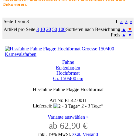
Dekorieren.
Seite 1 von 3
1
2
3
»
Artikel pro Seite
3
10
20
50
100
Sortieren nach Bezeichnung
▲
▼
Preis
▲
▼
Fahne
Regenbogen
Hochformat
Gr. 150/400 cm
Hissfahne Fahne Flagge Hochformat
Art-Nr. EJ-42-0011
Lieferzeit:
2 - 3 Tage*
Variante auswählen »
ab 62,90 €
inkl. 19% MwSt,
zzgl. Versand