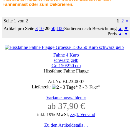
Fahnenmast oder zum Dekorieren.
Seite 1 von 2
1
2
»
Artikel pro Seite
3
10
20
50
100
Sortieren nach Bezeichnung
▲
▼
Preis
▲
▼
Fahne 4 Karo
schwarz-gelb
Gr. 150/250 cm
Hissfahne Fahne Flagge
Art-Nr. EJ-23-0007
Lieferzeit:
2 - 3 Tage*
Variante auswählen »
ab 37,90 €
inkl. 19% MwSt,
zzgl. Versand
Zu den Artikeldetails ...