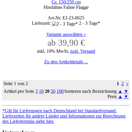
Gr. 150/250 cm
Hissfahne Fahne Flagge
Art-Nr. EJ-23-0025
Lieferzeit:
2 - 3 Tage*
Variante auswählen »
ab 39,90 €
inkl. 19% MwSt,
zzgl. Versand
Zu den Artikeldetails ...
Seite 1 von 2
1
2
»
Artikel pro Seite
3
10
20
50
100
Sortieren nach Bezeichnung
▲
▼
Preis
▲
▼
*Gilt für Lieferungen nach Deutschland bei Standardversand.
Lieferzeiten für andere Länder und Informationen zur Berechnung
des Liefertermins siehe hier.