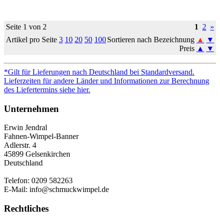
Seite 1 von 2
1
2
»
Artikel pro Seite
3
10
20
50
100
Sortieren nach Bezeichnung
▲
▼
Preis
▲
▼
*Gilt für Lieferungen nach Deutschland bei Standardversand.
Lieferzeiten für andere Länder und Informationen zur Berechnung
des Liefertermins siehe hier.
Unternehmen
Erwin Jendral
Fahnen-Wimpel-Banner
Adlerstr. 4
45899 Gelsenkirchen
Deutschland
Telefon: 0209 582263
E-Mail: info@schmuckwimpel.de
Rechtliches