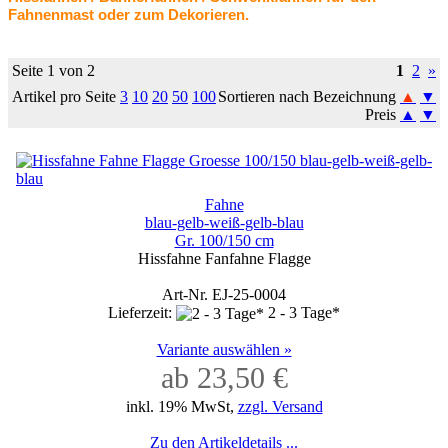
Fahnenmast oder zum Dekorieren.
Seite 1 von 2
1
2
»
Artikel pro Seite
3
10
20
50
100
Sortieren nach Bezeichnung
▲
▼
Preis
▲
▼
Fahne
blau-gelb-weiß-gelb-blau
Gr. 100/150 cm
Hissfahne Fanfahne Flagge
Art-Nr. EJ-25-0004
Lieferzeit:
2 - 3 Tage*
Variante auswählen »
ab 23,50 €
inkl. 19% MwSt,
zzgl. Versand
Zu den Artikeldetails ...