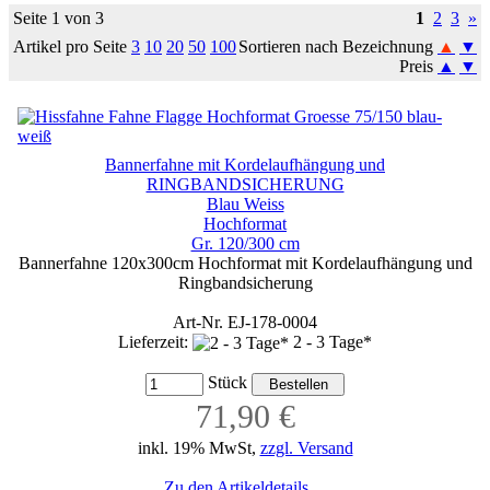
Seite 1 von 3
1
2
3
»
Artikel pro Seite
3
10
20
50
100
Sortieren nach Bezeichnung
▲
▼
Preis
▲
▼
Bannerfahne mit Kordelaufhängung und
RINGBANDSICHERUNG
Blau Weiss
Hochformat
Gr. 120/300 cm
Bannerfahne 120x300cm Hochformat mit Kordelaufhängung und
Ringbandsicherung
Art-Nr. EJ-178-0004
Lieferzeit:
2 - 3 Tage*
Stück
71,90 €
inkl. 19% MwSt,
zzgl. Versand
Zu den Artikeldetails ...