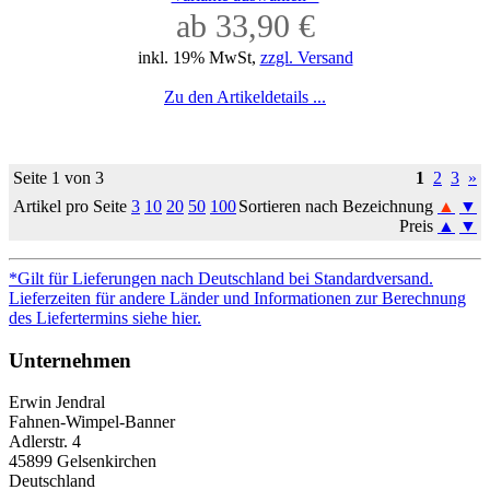
ab 33,90 €
inkl. 19% MwSt,
zzgl. Versand
Zu den Artikeldetails ...
Seite 1 von 3
1
2
3
»
Artikel pro Seite
3
10
20
50
100
Sortieren nach Bezeichnung
▲
▼
Preis
▲
▼
*Gilt für Lieferungen nach Deutschland bei Standardversand.
Lieferzeiten für andere Länder und Informationen zur Berechnung
des Liefertermins siehe hier.
Unternehmen
Erwin Jendral
Fahnen-Wimpel-Banner
Adlerstr. 4
45899 Gelsenkirchen
Deutschland