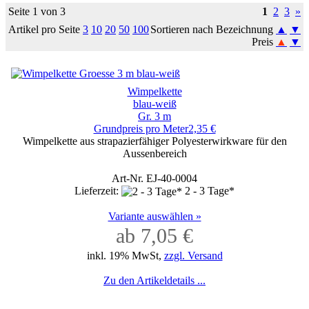
Seite 1 von 3
1
2
3
»
Artikel pro Seite
3
10
20
50
100
Sortieren nach Bezeichnung
▲
▼
Preis
▲
▼
Wimpelkette
blau-weiß
Gr. 3 m
Grundpreis pro Meter2,35 €
Wimpelkette aus strapazierfähiger Polyesterwirkware für den
Aussenbereich
Art-Nr. EJ-40-0004
Lieferzeit:
2 - 3 Tage*
Variante auswählen »
ab 7,05 €
inkl. 19% MwSt,
zzgl. Versand
Zu den Artikeldetails ...