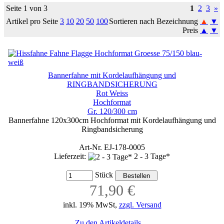
Seite 1 von 3
1
2
3
»
Artikel pro Seite
3
10
20
50
100
Sortieren nach Bezeichnung
▲
▼
Preis
▲
▼
Bannerfahne mit Kordelaufhängung und
RINGBANDSICHERUNG
Rot Weiss
Hochformat
Gr. 120/300 cm
Bannerfahne 120x300cm Hochformat mit Kordelaufhängung und
Ringbandsicherung
Art-Nr. EJ-178-0005
Lieferzeit:
2 - 3 Tage*
Stück
71,90 €
inkl. 19% MwSt,
zzgl. Versand
Zu den Artikeldetails ...