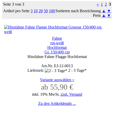
Seite 3 von 3
«
1
2
3
Artikel pro Seite
3
10
20
50
100
Sortieren nach Bezeichnung
▲
▼
Preis
▲
▼
Fahne
rot-weiß
Hochformat
Gr. 150/400 cm
Hissfahne Fahne Flagge Hochformat
Art-Nr. EJ-12-0013
Lieferzeit:
2 - 3 Tage*
Variante auswählen »
ab 55,90 €
inkl. 19% MwSt,
zzgl. Versand
Zu den Artikeldetails ...