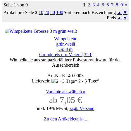
Seite 1 von 9
1
2
3
4
5
6
7
8
9
»
Artikel pro Seite
3
10
20
50
100
Sortieren nach Bezeichnung
▲
▼
Preis
▲
▼
Wimpelkette
grün-weiß
Gr. 3 m
Grundpreis pro Meter 2,35 €
Wimpelkette aus strapazierfähiger Polyesterwirkware für den
Aussenbereich
Art-Nr. EJ-40-0003
Lieferzeit:
2 - 3 Tage*
Variante auswählen »
ab 7,05 €
inkl. 19% MwSt,
zzgl. Versand
Zu den Artikeldetails ...