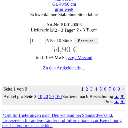
Gr. 40/60 cm
grün-weiß
Schwenkfahne Stabfahne Stockfahne
Art-Nr. EJ-01-0003
Lieferzeit:
2 - 3 Tage*
VE= 10 Stück
54,90 €
inkl. 19% MwSt,
zzgl. Versand
Zu den Artikeldetails ...
Seite 1 von 9
1
2
3
4
5
6
7
8
9
»
Artikel pro Seite
3
10
20
50
100
Sortieren nach Bezeichnung
▲
▼
Preis
▲
▼
*Gilt für Lieferungen nach Deutschland bei Standardversand.
Lieferzeiten für andere Länder und Informationen zur Berechnung
des Liefertermins siehe hier.