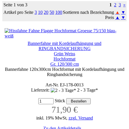
Seite 1 von 3
1
2
3
»
Artikel pro Seite
3
10
20
50
100
Sortieren nach Bezeichnung
▲
▼
Preis
▲
▼
Bannerfahne mit Kordelaufhängung und
RINGBANDSICHERUNG
Grün Weiss
Hochformat
Gr. 120/300 cm
Bannerfahne 120x300cm Hochformat mit Kordelaufhängung und
Ringbandsicherung
Art-Nr. EJ-178-0013
Lieferzeit:
2 - 3 Tage*
Stück
71,90 €
inkl. 19% MwSt,
zzgl. Versand
Zu den Artikeldetails ...