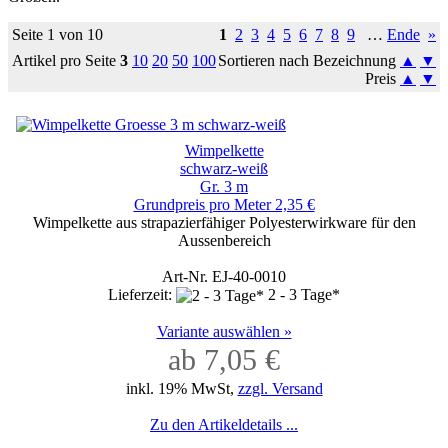
Seite 1 von 10
1
2
3
4
5
6
7
8
9
…
Ende
»
Artikel pro Seite
3
10
20
50
100
Sortieren nach Bezeichnung
▲
▼
Preis
▲
▼
Wimpelkette
schwarz-weiß
Gr. 3 m
Grundpreis pro Meter 2,35 €
Wimpelkette aus strapazierfähiger Polyesterwirkware für den
Aussenbereich
Art-Nr. EJ-40-0010
Lieferzeit:
2 - 3 Tage*
Variante auswählen »
ab 7,05 €
inkl. 19% MwSt,
zzgl. Versand
Zu den Artikeldetails ...