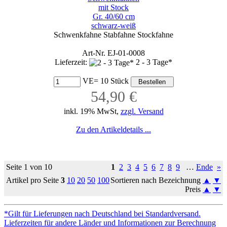
mit Stock
Gr. 40/60 cm
schwarz-weiß
Schwenkfahne Stabfahne Stockfahne
Art-Nr. EJ-01-0008
Lieferzeit:
2 - 3 Tage*
VE= 10 Stück
54,90 €
inkl. 19% MwSt,
zzgl. Versand
Zu den Artikeldetails ...
Seite 1 von 10
1
2
3
4
5
6
7
8
9
…
Ende
»
Artikel pro Seite
3
10
20
50
100
Sortieren nach Bezeichnung
▲
▼
Preis
▲
▼
*Gilt für Lieferungen nach Deutschland bei Standardversand.
Lieferzeiten für andere Länder und Informationen zur Berechnung