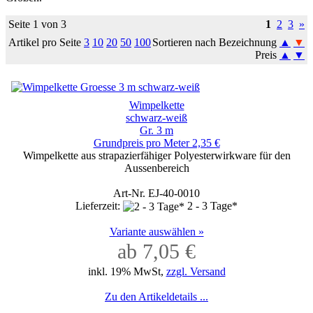
Seite 1 von 3
1
2
3
»
Artikel pro Seite
3
10
20
50
100
Sortieren nach Bezeichnung
▲
▼
Preis
▲
▼
Wimpelkette
schwarz-weiß
Gr. 3 m
Grundpreis pro Meter 2,35 €
Wimpelkette aus strapazierfähiger Polyesterwirkware für den
Aussenbereich
Art-Nr. EJ-40-0010
Lieferzeit:
2 - 3 Tage*
Variante auswählen »
ab 7,05 €
inkl. 19% MwSt,
zzgl. Versand
Zu den Artikeldetails ...