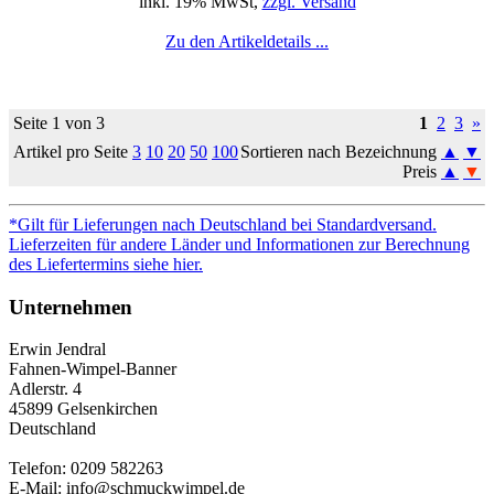
inkl. 19% MwSt,
zzgl. Versand
Zu den Artikeldetails ...
Seite 1 von 3
1
2
3
»
Artikel pro Seite
3
10
20
50
100
Sortieren nach Bezeichnung
▲
▼
Preis
▲
▼
*Gilt für Lieferungen nach Deutschland bei Standardversand.
Lieferzeiten für andere Länder und Informationen zur Berechnung
des Liefertermins siehe hier.
Unternehmen
Erwin Jendral
Fahnen-Wimpel-Banner
Adlerstr. 4
45899 Gelsenkirchen
Deutschland
Telefon: 0209 582263
E-Mail: info@schmuckwimpel.de