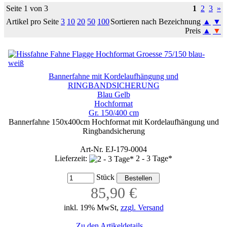
Seite 1 von 3
1
2
3
»
Artikel pro Seite
3
10
20
50
100
Sortieren nach Bezeichnung
▲
▼
Preis
▲
▼
Bannerfahne mit Kordelaufhängung und
RINGBANDSICHERUNG
Blau Gelb
Hochformat
Gr. 150/400 cm
Bannerfahne 150x400cm Hochformat mit Kordelaufhängung und
Ringbandsicherung
Art-Nr. EJ-179-0004
Lieferzeit:
2 - 3 Tage*
Stück
85,90 €
inkl. 19% MwSt,
zzgl. Versand
Zu den Artikeldetails ...