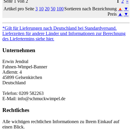
Seite 1 von 2
1
2
»
Artikel pro Seite
3
10
20
50
100
Sortieren nach Bezeichnung
▲
▼
Preis
▲
▼
*Gilt für Lieferungen nach Deutschland bei Standardversand.
Lieferzeiten für andere Länder und Informationen zur Berechnung
des Liefertermins siehe hier.
Unternehmen
Erwin Jendral
Fahnen-Wimpel-Banner
Adlerstr. 4
45899 Gelsenkirchen
Deutschland
Telefon: 0209 582263
E-Mail: info@schmuckwimpel.de
Rechtliches
Alle wichtigen rechtlichen Informationen zu Ihrem Einkauf auf
einen Blick.