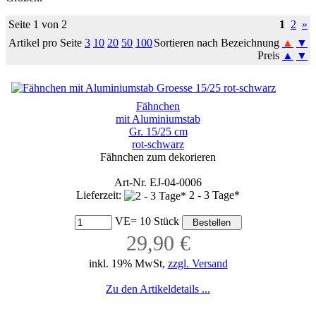
Seite 1 von 2
1
2
»
Artikel pro Seite
3
10
20
50
100
Sortieren nach Bezeichnung
▲
▼
Preis
▲
▼
Fähnchen
mit Aluminiumstab
Gr. 15/25 cm
rot-schwarz
Fähnchen zum dekorieren
Art-Nr. EJ-04-0006
Lieferzeit:
2 - 3 Tage*
VE= 10 Stück
29,90 €
inkl. 19% MwSt,
zzgl. Versand
Zu den Artikeldetails ...