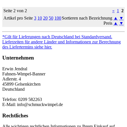
Seite 2 von 2
«
1
2
Artikel pro Seite
3
10
20
50
100
Sortieren nach Bezeichnung
▲
▼
Preis
▲
▼
*Gilt für Lieferungen nach Deutschland bei Standardversand.
Lieferzeiten für andere Länder und Informationen zur Berechnung
des Liefertermins siehe hier.
Unternehmen
Erwin Jendral
Fahnen-Wimpel-Banner
Adlerstr. 4
45899 Gelsenkirchen
Deutschland
Telefon: 0209 582263
E-Mail: info@schmuckwimpel.de
Rechtliches
Alle wichtigen rechtlichen Informationen zu Ihrem Einkauf auf