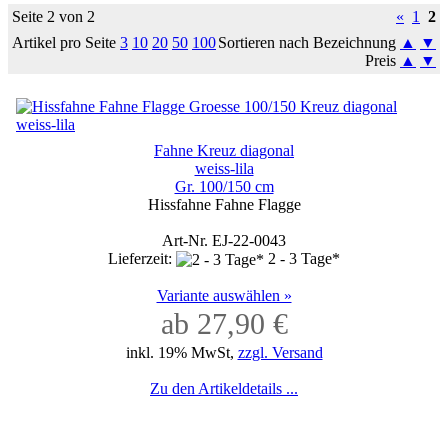
Seite 2 von 2
«
1
2
Artikel pro Seite
3
10
20
50
100
Sortieren nach Bezeichnung
▲
▼
Preis
▲
▼
Fahne Kreuz diagonal
weiss-lila
Gr. 100/150 cm
Hissfahne Fahne Flagge
Art-Nr. EJ-22-0043
Lieferzeit:
2 - 3 Tage*
Variante auswählen »
ab 27,90 €
inkl. 19% MwSt,
zzgl. Versand
Zu den Artikeldetails ...