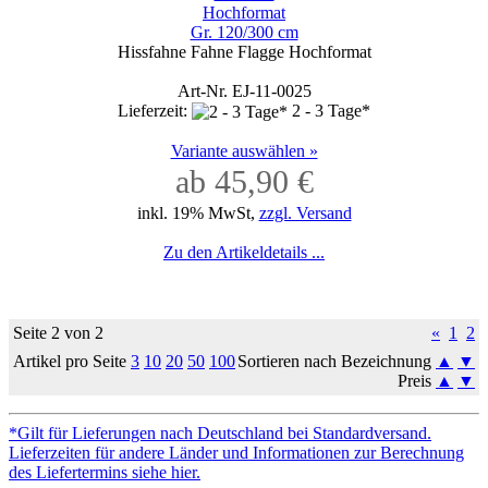
Hochformat
Gr. 120/300 cm
Hissfahne Fahne Flagge Hochformat
Art-Nr. EJ-11-0025
Lieferzeit:
2 - 3 Tage*
Variante auswählen »
ab 45,90 €
inkl. 19% MwSt,
zzgl. Versand
Zu den Artikeldetails ...
Seite 2 von 2
«
1
2
Artikel pro Seite
3
10
20
50
100
Sortieren nach Bezeichnung
▲
▼
Preis
▲
▼
*Gilt für Lieferungen nach Deutschland bei Standardversand.
Lieferzeiten für andere Länder und Informationen zur Berechnung
des Liefertermins siehe hier.