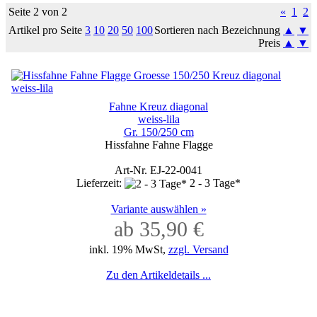
Seite 2 von 2
«
1
2
Artikel pro Seite
3
10
20
50
100
Sortieren nach Bezeichnung
▲
▼
Preis
▲
▼
Fahne Kreuz diagonal
weiss-lila
Gr. 150/250 cm
Hissfahne Fahne Flagge
Art-Nr. EJ-22-0041
Lieferzeit:
2 - 3 Tage*
Variante auswählen »
ab 35,90 €
inkl. 19% MwSt,
zzgl. Versand
Zu den Artikeldetails ...