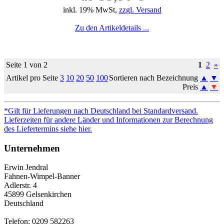
inkl. 19% MwSt,
zzgl. Versand
Zu den Artikeldetails ...
Seite 1 von 2
1
2
»
Artikel pro Seite
3
10
20
50
100
Sortieren nach Bezeichnung
▲
▼
Preis
▲
▼
*Gilt für Lieferungen nach Deutschland bei Standardversand.
Lieferzeiten für andere Länder und Informationen zur Berechnung
des Liefertermins siehe hier.
Unternehmen
Erwin Jendral
Fahnen-Wimpel-Banner
Adlerstr. 4
45899 Gelsenkirchen
Deutschland
Telefon: 0209 582263