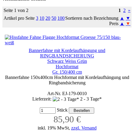
Seite 1 von 2
1
2
»
Artikel pro Seite
3
10
20
50
100
Sortieren nach Bezeichnung
▲
▼
Preis
▲
▼
Bannerfahne mit Kordelaufhängung und
RINGBANDSICHERUNG
Schwarz Weiss Grün
Hochformat
Gr. 150/400 cm
Bannerfahne 150x400cm Hochformat mit Kordelaufhängung und
Ringbandsicherung
Art-Nr. EJ-179-0010
Lieferzeit:
2 - 3 Tage*
Stück
85,90 €
inkl. 19% MwSt,
zzgl. Versand