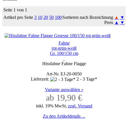
Seite 1 von 1
Artikel pro Seite
3
10
20
50
100
Sortieren nach Bezeichnung
▲
▼
Preis
▲
▼
Fahne
rot-grün-weiß
Gr. 100/150 cm
Hissfahne Fahne Flagge
Art-Nr. EJ-20-0050
Lieferzeit:
2 - 3 Tage*
Variante auswählen »
ab 19,90 €
inkl. 19% MwSt,
zzgl. Versand
Zu den Artikeldetails ...