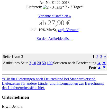
Art-Nr. EJ-22-0018
Lieferzeit:
2 - 3 Tage*
Variante auswählen »
ab 27,90 €
inkl. 19% MwSt,
zzgl. Versand
Zu den Artikeldetails ...
Seite 1 von 3
1
2
3
»
Artikel pro Seite
3
10
20
50
100
Sortieren nach Bezeichnung
▲
▼
Preis
▲
▼
*Gilt für Lieferungen nach Deutschland bei Standardversand.
Lieferzeiten für andere Länder und Informationen zur Berechnung
des Liefertermins siehe hier.
Unternehmen
Erwin Jendral