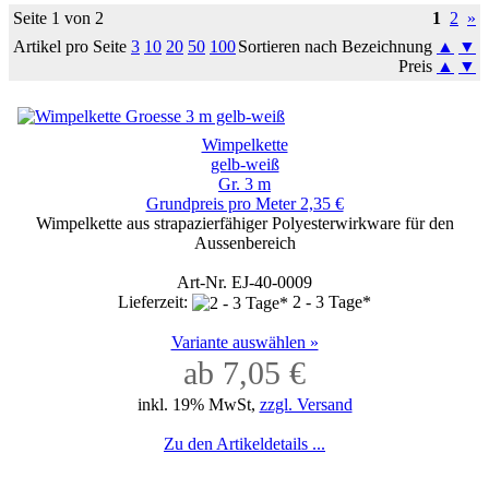
Seite 1 von 2
1
2
»
Artikel pro Seite
3
10
20
50
100
Sortieren nach Bezeichnung
▲
▼
Preis
▲
▼
Wimpelkette
gelb-weiß
Gr. 3 m
Grundpreis pro Meter 2,35 €
Wimpelkette aus strapazierfähiger Polyesterwirkware für den
Aussenbereich
Art-Nr. EJ-40-0009
Lieferzeit:
2 - 3 Tage*
Variante auswählen »
ab 7,05 €
inkl. 19% MwSt,
zzgl. Versand
Zu den Artikeldetails ...