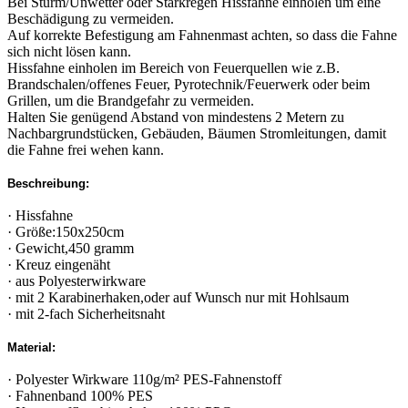
Bei Sturm/Unwetter oder Starkregen Hissfahne einholen um eine
Beschädigung zu vermeiden.
Auf korrekte Befestigung am Fahnenmast achten, so dass die Fahne
sich nicht lösen kann.
Hissfahne einholen im Bereich von Feuerquellen wie z.B.
Brandschalen/offenes Feuer, Pyrotechnik/Feuerwerk oder beim
Grillen, um die Brandgefahr zu vermeiden.
Halten Sie genügend Abstand von mindestens 2 Metern zu
Nachbargrundstücken, Gebäuden, Bäumen Stromleitungen, damit
die Fahne frei wehen kann.
Beschreibung:
· Hissfahne
· Größe:150x250cm
· Gewicht,450 gramm
· Kreuz eingenäht
· aus Polyesterwirkware
· mit 2 Karabinerhaken,oder auf Wunsch nur mit Hohlsaum
· mit 2-fach Sicherheitsnaht
Material:
· Polyester Wirkware 110g/m² PES-Fahnenstoff
· Fahnenband 100% PES