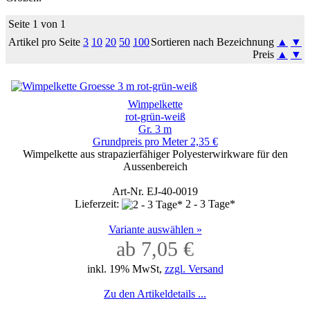
Seite 1 von 1
Artikel pro Seite
3
10
20
50
100
Sortieren nach Bezeichnung
▲
▼
Preis
▲
▼
Wimpelkette
rot-grün-weiß
Gr. 3 m
Grundpreis pro Meter 2,35 €
Wimpelkette aus strapazierfähiger Polyesterwirkware für den
Aussenbereich
Art-Nr. EJ-40-0019
Lieferzeit:
2 - 3 Tage*
Variante auswählen »
ab 7,05 €
inkl. 19% MwSt,
zzgl. Versand
Zu den Artikeldetails ...