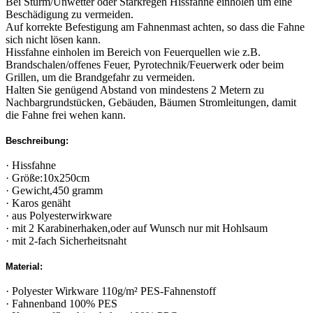
Bei Sturm/Unwetter oder Starkregen Hissfahne einholen um eine
Beschädigung zu vermeiden.
Auf korrekte Befestigung am Fahnenmast achten, so dass die Fahne
sich nicht lösen kann.
Hissfahne einholen im Bereich von Feuerquellen wie z.B.
Brandschalen/offenes Feuer, Pyrotechnik/Feuerwerk oder beim
Grillen, um die Brandgefahr zu vermeiden.
Halten Sie genügend Abstand von mindestens 2 Metern zu
Nachbargrundstücken, Gebäuden, Bäumen Stromleitungen, damit
die Fahne frei wehen kann.
Beschreibung:
· Hissfahne
· Größe:10x250cm
· Gewicht,450 gramm
· Karos genäht
· aus Polyesterwirkware
· mit 2 Karabinerhaken,oder auf Wunsch nur mit Hohlsaum
· mit 2-fach Sicherheitsnaht
Material:
· Polyester Wirkware 110g/m² PES-Fahnenstoff
· Fahnenband 100% PES