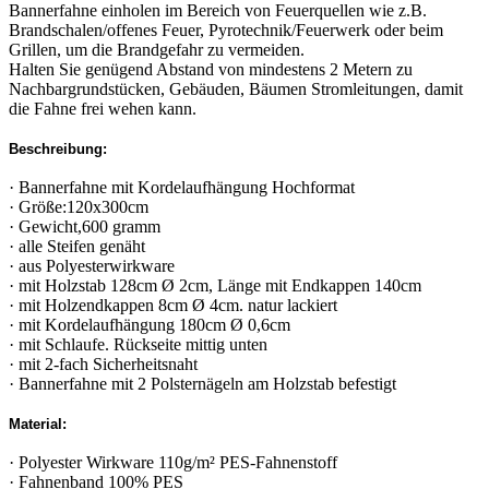
Bannerfahne einholen im Bereich von Feuerquellen wie z.B.
Brandschalen/offenes Feuer, Pyrotechnik/Feuerwerk oder beim
Grillen, um die Brandgefahr zu vermeiden.
Halten Sie genügend Abstand von mindestens 2 Metern zu
Nachbargrundstücken, Gebäuden, Bäumen Stromleitungen, damit
die Fahne frei wehen kann.
Beschreibung:
· Bannerfahne mit Kordelaufhängung Hochformat
· Größe:120x300cm
· Gewicht,600 gramm
· alle Steifen genäht
· aus Polyesterwirkware
· mit Holzstab 128cm Ø 2cm, Länge mit Endkappen 140cm
· mit Holzendkappen 8cm Ø 4cm. natur lackiert
· mit Kordelaufhängung 180cm Ø 0,6cm
· mit Schlaufe. Rückseite mittig unten
· mit 2-fach Sicherheitsnaht
· Bannerfahne mit 2 Polsternägeln am Holzstab befestigt
Material:
· Polyester Wirkware 110g/m² PES-Fahnenstoff
· Fahnenband 100% PES