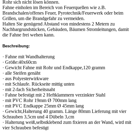
Rohr sich nicht lösen können.
Fahne einholen im Bereich von Feuerquellen wie z.B.
Brandschalen/offenes Feuer, Pyrotechnik/Feuerwerk oder beim
Grillen, um die Brandgefahr zu vermeiden.
Halten Sie genügend Abstand von mindestens 2 Metern zu
Nachbargrundstücken, Gebäuden, Bäumen Stromleitungen, damit
die Fahne frei wehen kann.
Beschreibung:
· Fahne mit Wandhalterung
· Größe:40x60cm
· Gewicht Fahne mit Rohr und Endkappe,120 gramm
· alle Steifen genäht
· aus Polyesterwirkware
· mit Schlaufe. Rückseite mittig unten
· mit 2-fach Sicherheitsnaht
· Fahne befestigt mit 2 Heftklammern verzinkter Stahl
· mit PVC Rohr 19mm Ø 700mm lang
· mit PVC Endkappe 25mm Ø 45mm lang
· Gewicht,Halterung 40 gramm. Länge 80mm Lieferung mit vier
Schrauben 3,5cm und 4 Dübeln 3,cm
· Halterung weiß,selbstklebend zum fixieren an der Wand, wird mit
vier Schrauben befestigt