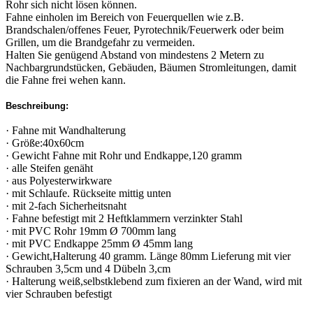
Rohr sich nicht lösen können.
Fahne einholen im Bereich von Feuerquellen wie z.B.
Brandschalen/offenes Feuer, Pyrotechnik/Feuerwerk oder beim
Grillen, um die Brandgefahr zu vermeiden.
Halten Sie genügend Abstand von mindestens 2 Metern zu
Nachbargrundstücken, Gebäuden, Bäumen Stromleitungen, damit
die Fahne frei wehen kann.
Beschreibung:
· Fahne mit Wandhalterung
· Größe:40x60cm
· Gewicht Fahne mit Rohr und Endkappe,120 gramm
· alle Steifen genäht
· aus Polyesterwirkware
· mit Schlaufe. Rückseite mittig unten
· mit 2-fach Sicherheitsnaht
· Fahne befestigt mit 2 Heftklammern verzinkter Stahl
· mit PVC Rohr 19mm Ø 700mm lang
· mit PVC Endkappe 25mm Ø 45mm lang
· Gewicht,Halterung 40 gramm. Länge 80mm Lieferung mit vier
Schrauben 3,5cm und 4 Dübeln 3,cm
· Halterung weiß,selbstklebend zum fixieren an der Wand, wird mit
vier Schrauben befestigt