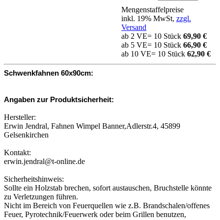
Mengenstaffelpreise
inkl. 19% MwSt,
zzgl.
Versand
ab 2 VE= 10 Stück
69,90 €
ab 5 VE= 10 Stück
66,90 €
ab 10 VE= 10 Stück
62,90 €
Schwenkfahnen 60x90cm:
Angaben zur Produktsicherheit:
Hersteller:
Erwin Jendral, Fahnen Wimpel Banner,Adlerstr.4, 45899
Gelsenkirchen
Kontakt:
erwin.jendral@t-online.de
Sicherheitshinweis:
Sollte ein Holzstab brechen, sofort austauschen, Bruchstelle könnte
zu Verletzungen führen.
Nicht im Bereich von Feuerquellen wie z.B. Brandschalen/offenes
Feuer, Pyrotechnik/Feuerwerk oder beim Grillen benutzen,