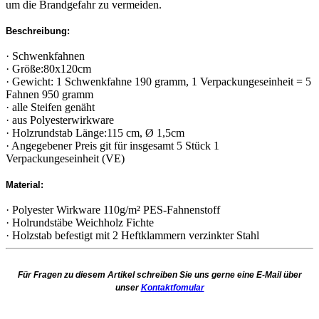
um die Brandgefahr zu vermeiden.
Beschreibung:
· Schwenkfahnen
· Größe:80x120cm
· Gewicht: 1 Schwenkfahne 190 gramm, 1 Verpackungeseinheit = 5
Fahnen 950 gramm
· alle Steifen genäht
· aus Polyesterwirkware
· Holzrundstab Länge:115 cm, Ø 1,5cm
· Angegebener Preis git für insgesamt 5 Stück 1
Verpackungeseinheit (VE)
Material:
· Polyester Wirkware 110g/m² PES-Fahnenstoff
· Holrundstäbe Weichholz Fichte
· Holzstab befestigt mit 2 Heftklammern verzinkter Stahl
Für Fragen zu diesem Artikel schreiben Sie uns gerne eine E-Mail über
unser
Kontaktfomular